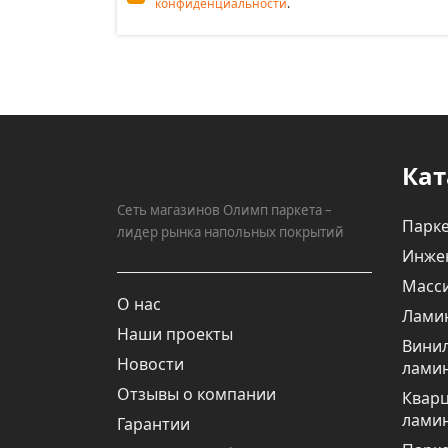
конфиденциальности
.
Кат
Сеть магазинов Олимп паркета –
Парке
лидер рынка напольных покрытий
Инже
Масси
О нас
Лами
Наши проекты
Вини
Новости
лами
Отзывы о компании
Квар
лами
Гарантии