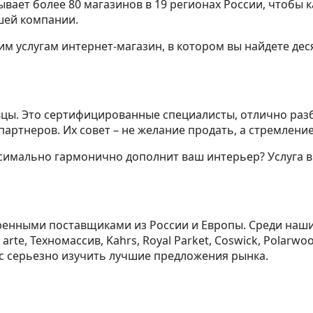
вает более 80 магазинов в 19 регионах России, чтобы
шей компании.
м услугам интернет-магазин, в котором вы найдете дес
цы. Это сертифицированные специалисты, отлично раз
артнеров. Их совет – не желание продать, а стремлени
симально гармонично дополнит ваш интерьер? Услуга 
ренными поставщиками из России и Европы. Среди наш
e, Техномассив, Kahrs, Royal Parket, Coswick, Polarwood,
ас серьезно изучить лучшие предложения рынка.