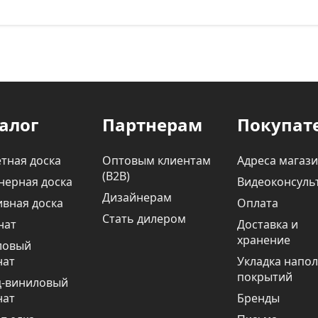
алог
Партнерам
Покупат
тная доска
Оптовым клиентам
Адреса магаз
(В2В)
нерная доска
Видеоконсуль
Дизайнерам
вная доска
Оплата
Стать дилером
нат
Доставка и
хранение
ловый
нат
Укладка напо
покрытий
ц-виниловый
нат
Бренды