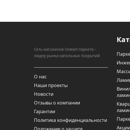
Кат
Сеть магазинов Олимп паркета –
Парке
лидер рынка напольных покрытий
Инже
Масси
О нас
Лами
Наши проекты
Вини
Новости
лами
Отзывы о компании
Квар
лами
Гарантии
Парке
Политика конфиденциальности
Акци
Положение о защите