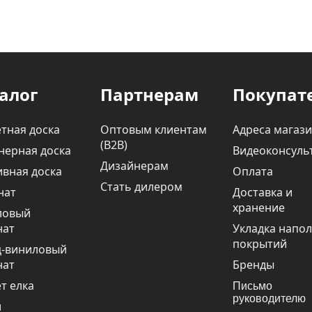
алог
Партнерам
Покупат
тная доска
Оптовым клиентам
Адреса магаз
(В2В)
нерная доска
Видеоконсуль
Дизайнерам
вная доска
Оплата
Стать дилером
нат
Доставка и
хранение
ловый
нат
Укладка напо
покрытий
ц-виниловый
нат
Бренды
т елка
Письмо
руководителю
и