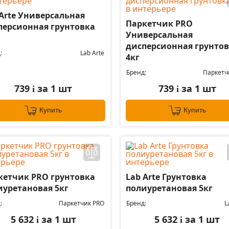
 Arte Универсальная
Паркетчик PRO
персионная грунтовка
Универсальная
дисперсионная грунто
:
Lab Arte
4кг
Бренд:
Паркетч
739
за 1 шт
739
за 1 шт
i
i
Купить
Купить
кетчик PRO грунтовка
Lab Arte Грунтовка
иуретановая 5кг
полиуретановая 5кг
:
Паркетчик PRO
Бренд:
L
5 632
за 1 шт
5 632
за 1 шт
i
i