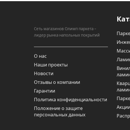
Кат
Сеть магазинов Олимп паркета –
Парке
лидер рынка напольных покрытий
Инже
Масси
О нас
Лами
Наши проекты
Вини
Новости
лами
Отзывы о компании
Квар
лами
Гарантии
Парке
Политика конфиденциальности
Акци
Положение о защите
персональных данных
Расп