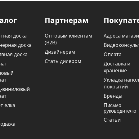
алог
Партнерам
Покупат
тная доска
Оптовым клиентам
Адреса магаз
(В2В)
нерная доска
Видеоконсуль
Дизайнерам
вная доска
Оплата
Стать дилером
нат
Доставка и
хранение
ловый
нат
Укладка напо
покрытий
ц-виниловый
нат
Бренды
т елка
Письмо
руководителю
и
Статьи
родажа