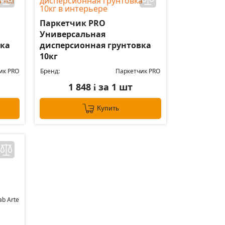
Паркетчик PRO
Универсальная
вка
дисперсионная грунтовка
10кг
ик PRO
Бренд:
Паркетчик PRO
1 848
за 1 шт
i
Купить
ab Arte