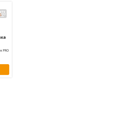
вка
к PRO