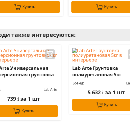
Купить
Купить
ди также интересуются:
 Arte Универсальная
Lab Arte Грунтовка
персионная грунтовка
полиуретановая 5кг
Бренд:
La
:
Lab Arte
5 632
за 1 шт
i
739
за 1 шт
i
Купить
Купить